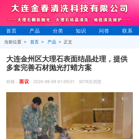
首页
产品
分类
知识
问答
联系
当前位置 >
首页
>
产品
> 正文
大连金州区大理石表面结晶处理，提供
多套完善石材抛光打蜡方案
面议
价格：
2026-08-09 01:09:01 3078次浏览