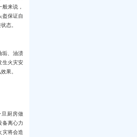
一般来说，
头盔保证自
接状态。
油垢、油渍
发生火灾安
风效果。
一旦厨房做
设备离心力
火灾将会造