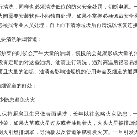
行清洗，同样也必须清洗低位的防火安全处罚，切断电源。
火阀需要安装软件小船独自处理。如果不掌握必须佩戴安全
必须找专业人员处理，自上而下清除垃圾后再清洗以恢复连
么要清洗油烟管道：
房炒菜的时候会产生大量的油烟，慢慢的会凝聚形成大量的
没有定期的对这些油垢、油渍进行清洗，遇到高温后很容易
而且大量的油垢、油渍会影响油烟机的使用寿命及烟道的通
油烟管道的好处：
减少隐患避免火灾
人保持厨房卫生只做表面满洗，长年以往忽略火灾隐患，
炒菜，如果火苗或火星过多或者油锅着火，火头火星被排烟
明火引燃排烟罩，导油板以及管道油腻引发火灾。一旦引发