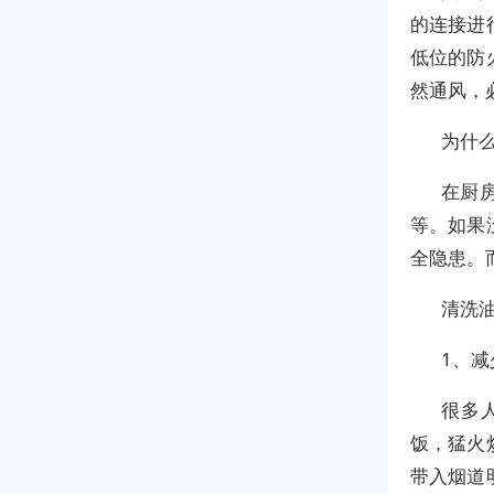
的连接进
低位的防
然通风，
为什
在厨
等。如果
全隐患。
清洗
1、
很多
饭，猛火
带入烟道