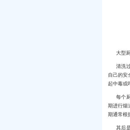
大型
清洗
自己的安
起中毒或
每个
期进行烟
期通常根
其后