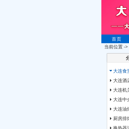
首页
当前位置 ->
大连食
大连酒
大连机
大连中
大连油
厨房排
换热器