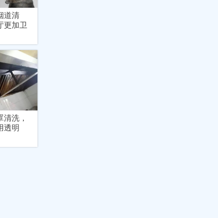
烟道清
厅更加卫
罩清洗，
用透明