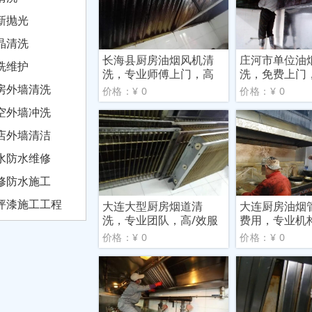
新抛光
晶清洗
长海县厨房油烟风机清
庄河市单位油
洗维护
洗，专业师傅上门，高
洗，免费上门
性价
效
房外墙清洗
价格：¥ 0
价格：¥ 0
空外墙冲洗
店外墙清洁
水防水维修
修防水施工
坪漆施工工程
大连大型厨房烟道清
大连厨房油烟
洗，专业团队，高/效服
费用，专业机
务
合理
价格：¥ 0
价格：¥ 0