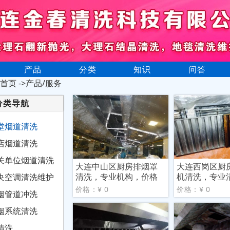
产品
分类
知识
问答
首页
->产品/服务
分类导航
堂烟道清洗
店烟道清洗
关单位烟道清洗
大连中山区厨房排烟罩
大连西岗区厨
清洗，专业机构，价格
机清洗，专业
央空调清洗维护
合理
式服
价格：¥ 0
价格：¥ 0
烟管道冲洗
烟系统清洗
清洗