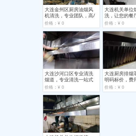
大连金州区厨房油烟风
大连机关单位
机清洗，专业团队，高/
洗，让您的餐
效
生整洁
价格：¥ 0
价格：¥ 0
大连沙河口区专业清洗
大连厨房排烟
烟道，专业清洗一站式
明码标价，费
服务
价格：¥ 0
价格：¥ 0