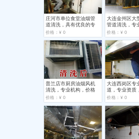
庄河市单位食堂油烟管
大连金州区大
道清洗，具有优良的专
管道清洗，专
业技
价格
价格：¥ 0
价格：¥ 0
普兰店市厨房油烟风机
大连西岗区专
清洗，专业机构，价格
道，专业资质
合理
理
价格：¥ 0
价格：¥ 0