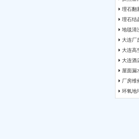
理石翻
理石结
地毯清
大连厂
大连高
大连酒
屋面漏
厂房维
环氧地